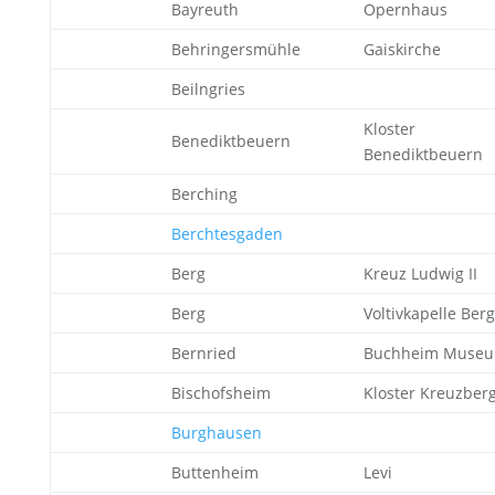
Bayreuth
Opernhaus
Behringersmühle
Gaiskirche
Beilngries
Kloster
Benediktbeuern
Benediktbeuern
Berching
Berchtesgaden
Berg
Kreuz Ludwig II
Berg
Voltivkapelle Berg
Bernried
Buchheim Muse
Bischofsheim
Kloster Kreuzber
Burghausen
Buttenheim
Levi