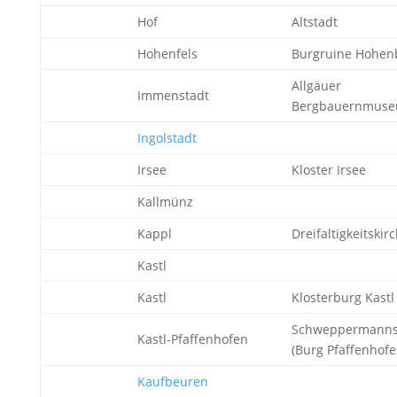
Hof
Altstadt
Hohenfels
Burgruine Hohen
Allgäuer
Immenstadt
Bergbauernmus
Ingolstadt
Irsee
Kloster Irsee
Kallmünz
Kappl
Dreifaltigkeitskir
Kastl
Kastl
Klosterburg Kastl
Schweppermanns
Kastl-Pfaffenhofen
(Burg Pfaffenhofe
Kaufbeuren