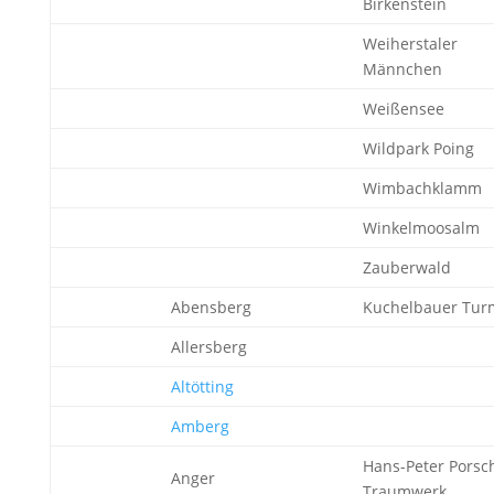
Birkenstein
Weiherstaler
Männchen
Weißensee
Wildpark Poing
Wimbachklamm
Winkelmoosalm
Zauberwald
Abensberg
Kuchelbauer Tur
Allersberg
Altötting
Amberg
Hans-Peter Porsc
Anger
Traumwerk