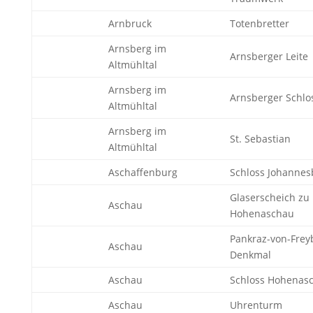
Arnbruck
Totenbretter
Arnsberg im
Arnsberger Leite
Altmühltal
Arnsberg im
Arnsberger Schlo
Altmühltal
Arnsberg im
St. Sebastian
Altmühltal
Aschaffenburg
Schloss Johannes
Glaserscheich zu
Aschau
Hohenaschau
Pankraz-von-Frey
Aschau
Denkmal
Aschau
Schloss Hohenas
Aschau
Uhrenturm