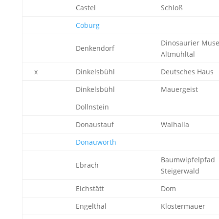
Castel
Schloß
Coburg
Dinosaurier Mus
Denkendorf
Altmühltal
x
Dinkelsbühl
Deutsches Haus
Dinkelsbühl
Mauergeist
Dollnstein
Donaustauf
Walhalla
Donauwörth
Baumwipfelpfad
Ebrach
Steigerwald
Eichstätt
Dom
Engelthal
Klostermauer