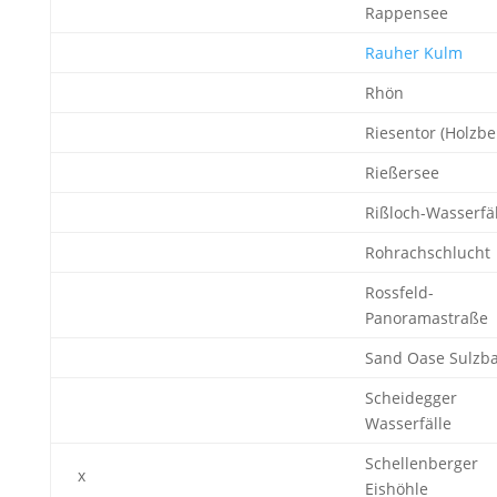
Rappensee
Rauher Kulm
Rhön
Riesentor (Holzbe
Rießersee
Rißloch-Wasserfäl
Rohrachschlucht
Rossfeld-
Panoramastraße
Sand Oase Sulzb
Scheidegger
Wasserfälle
Schellenberger
x
Eishöhle