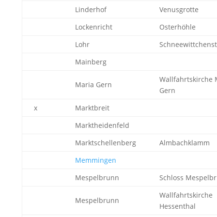
Linderhof
Venusgrotte
Lockenricht
Osterhöhle
Lohr
Schneewittchenst
Mainberg
Wallfahrtskirche 
Maria Gern
Gern
x
Marktbreit
Marktheidenfeld
Marktschellenberg
Almbachklamm
Memmingen
Mespelbrunn
Schloss Mespelb
Wallfahrtskirche
Mespelbrunn
Hessenthal