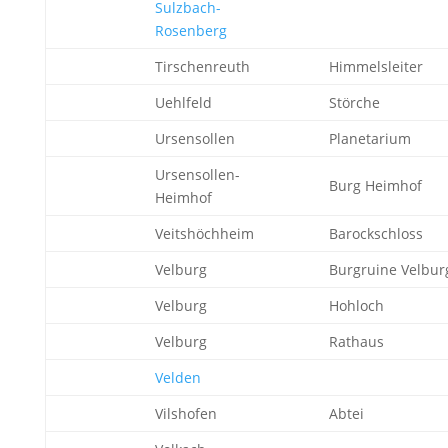
Sulzbach-
Rosenberg
Tirschenreuth
Himmelsleiter
Uehlfeld
Störche
Ursensollen
Planetarium
Ursensollen-
Burg Heimhof
Heimhof
Veitshöchheim
Barockschloss
Velburg
Burgruine Velbur
Velburg
Hohloch
Velburg
Rathaus
Velden
Vilshofen
Abtei