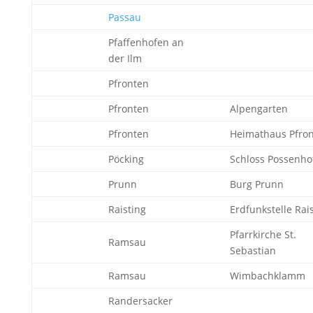
Passau
Pfaffenhofen an
der Ilm
Pfronten
Pfronten
Alpengarten
Pfronten
Heimathaus Pfro
Pöcking
Schloss Possenho
Prunn
Burg Prunn
Raisting
Erdfunkstelle Rai
Pfarrkirche St.
Ramsau
Sebastian
Ramsau
Wimbachklamm
Randersacker