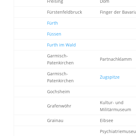
Freising
Dom
Fürstenfeldbruck
Finger der Bavari
Fürth
Füssen
Furth im Wald
Garmisch-
Partnachklamm
Patenkirchen
Garmisch-
Zugspitze
Patenkirchen
Gochsheim
Kultur- und
Grafenwöhr
Militärmuseum
Grainau
Eibsee
Psychiatriemuse