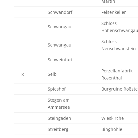
Martin
Schwandorf
Felsenkeller
Schloss
Schwangau
Hohenschwanga
Schloss
Schwangau
Neuschwanstein
Schweinfurt
Porzellanfabrik
x
Selb
Rosenthal
Spieshof
Burgruine Roßste
Stegen am
Ammersee
Steingaden
Wieskirche
Streitberg
Binghöhle