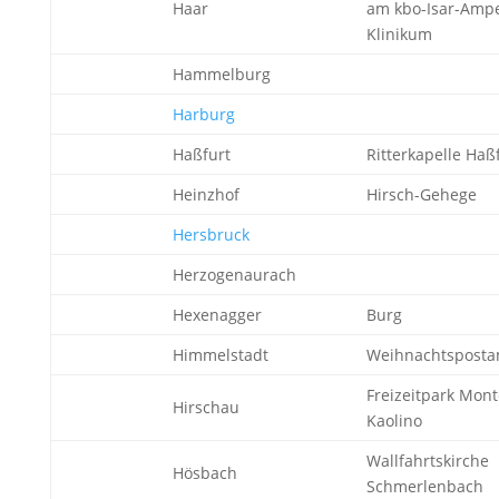
Haar
am kbo-Isar-Ampe
Klinikum
Hammelburg
Harburg
Haßfurt
Ritterkapelle Haß
Heinzhof
Hirsch-Gehege
Hersbruck
Herzogenaurach
Hexenagger
Burg
Himmelstadt
Weihnachtsposta
Freizeitpark Mont
Hirschau
Kaolino
Wallfahrtskirche
Hösbach
Schmerlenbach