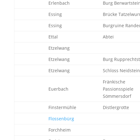
Erlenbach
Burg Berwartstei
Essing
Brücke Tatzelwu
Essing
Burgruine Rande
Ettal
Abtei
Etzelwang
Etzelwang
Burg Rupprechtst
Etzelwang
Schloss Neidstein
Fränkische
Euerbach
Passionsspiele
Sömmersdorf
Finstermühle
Distlergrotte
Flossenbürg
Forchheim