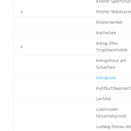
Kloster Speinshar
x
Kloster Waldsass
Klosterwinkel
Kochelsee
König-Otto-
x
Tropfsteinhöhle
Königshaus am
Schachen
Königssee
Kuhfluchtwasserf
Lechfall
Lixenrieder
Felsenlabyrinth
Ludwig-Donau-Ma