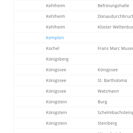
Kehlheim
Befreiungshalle
Kehlheim
Donaudurchbruc
Kehlheim
Kloster Weltenbu
Kempten
Kochel
Frans Marc Mus
Königsberg
Königssee
Königssee
Königssee
St. Bartholomä
Königssee
Watzmann
Königstein
Burg
Königstein
Schelmbachsteing
Königstein
Steinberg